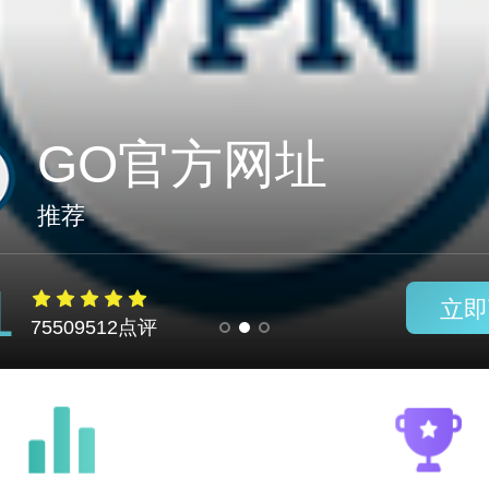
萤火虫加速器破解
推荐
1
立即
75509512点评