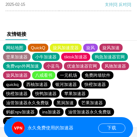
2025-02-15
支持
[0]
反对
[0]
友情链接
网站地图
QuickQ
旋风加速度器
旋风
旋风加速
坚果加速器
小牛加速器
tiktok加速器
狗急加速器官网
免费vqn外网加速
小蓝鸟
优途加速器官网
风驰加速器
旋风加速器
八戒看书
一元机场
免费跨墙软件
quickq
西柚加速器
银河加速器
快橙加速器
快橙加速器
快鸭加速器
苹果加速器
油管加速器永久免费版
黑洞加速
芒果加速器
蚂蚁npv加速器
ins加速器
油管加速器永久免费版
手机外国加速器官网
西柚加速器
永久免费使用的加速器
下载