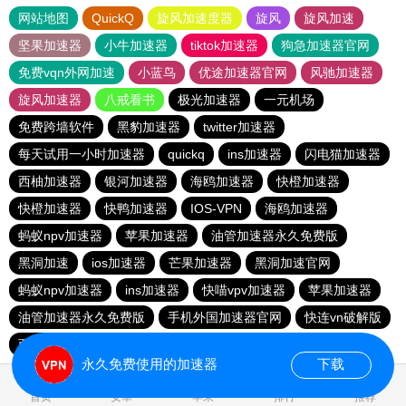
网站地图
QuickQ
旋风加速度器
旋风
旋风加速
坚果加速器
小牛加速器
tiktok加速器
狗急加速器官网
免费vqn外网加速
小蓝鸟
优途加速器官网
风驰加速器
旋风加速器
八戒看书
极光加速器
一元机场
免费跨墙软件
黑豹加速器
twitter加速器
每天试用一小时加速器
quickq
ins加速器
闪电猫加速器
西柚加速器
银河加速器
海鸥加速器
快橙加速器
快橙加速器
快鸭加速器
IOS-VPN
海鸥加速器
蚂蚁npv加速器
苹果加速器
油管加速器永久免费版
黑洞加速
ios加速器
芒果加速器
黑洞加速官网
蚂蚁npv加速器
ins加速器
快喵vpv加速器
苹果加速器
油管加速器永久免费版
手机外国加速器官网
快连vn破解版
西柚加速器
小猫咪ciash加速器
海鸥加速器
永久免费使用的加速器
下载
0.159206s
首页
安卓
苹果
排行
推荐