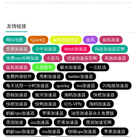
友情链接
网站地图
QuickQ
旋风加速度器
旋风
旋风加速
坚果加速器
小牛加速器
tiktok加速器
狗急加速器官网
免费vqn外网加速
小蓝鸟
优途加速器官网
风驰加速器
旋风加速器
八戒看书
极光加速器
一元机场
免费跨墙软件
黑豹加速器
twitter加速器
每天试用一小时加速器
quickq
ins加速器
闪电猫加速器
西柚加速器
银河加速器
海鸥加速器
快橙加速器
快橙加速器
快鸭加速器
IOS-VPN
海鸥加速器
蚂蚁npv加速器
苹果加速器
油管加速器永久免费版
黑洞加速
ios加速器
芒果加速器
黑洞加速官网
蚂蚁npv加速器
ins加速器
快喵vpv加速器
苹果加速器