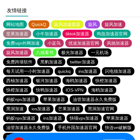
友情链接
网站地图
QuickQ
旋风加速度器
旋风
旋风加速
坚果加速器
小牛加速器
tiktok加速器
狗急加速器官网
免费vqn外网加速
小蓝鸟
优途加速器官网
风驰加速器
旋风加速器
八戒看书
极光加速器
一元机场
免费跨墙软件
黑豹加速器
twitter加速器
每天试用一小时加速器
quickq
ins加速器
闪电猫加速器
西柚加速器
银河加速器
海鸥加速器
快橙加速器
快橙加速器
快鸭加速器
IOS-VPN
海鸥加速器
蚂蚁npv加速器
苹果加速器
油管加速器永久免费版
黑洞加速
ios加速器
芒果加速器
黑洞加速官网
蚂蚁npv加速器
ins加速器
快喵vpv加速器
苹果加速器
油管加速器永久免费版
手机外国加速器官网
快连vn破解版
西柚加速器
小猫咪ciash加速器
海鸥加速器