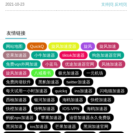
2021-10-23
支持
[0]
反对
[0]
友情链接
网站地图
QuickQ
旋风加速度器
旋风
旋风加速
坚果加速器
小牛加速器
tiktok加速器
狗急加速器官网
免费vqn外网加速
小蓝鸟
优途加速器官网
风驰加速器
旋风加速器
八戒看书
极光加速器
一元机场
免费跨墙软件
黑豹加速器
twitter加速器
每天试用一小时加速器
quickq
ins加速器
闪电猫加速器
西柚加速器
银河加速器
海鸥加速器
快橙加速器
快橙加速器
快鸭加速器
IOS-VPN
海鸥加速器
蚂蚁npv加速器
苹果加速器
油管加速器永久免费版
黑洞加速
ios加速器
芒果加速器
黑洞加速官网