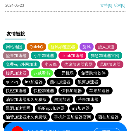
2024-05-23
支持
[0]
反对
[0]
友情链接
网站地图
QuickQ
旋风加速度器
旋风
旋风加速
坚果加速器
小牛加速器
tiktok加速器
狗急加速器官网
免费vqn外网加速
小蓝鸟
优途加速器官网
风驰加速器
旋风加速器
八戒看书
一元机场
免费跨墙软件
quickq
ins加速器
西柚加速器
银河加速器
快橙加速器
快橙加速器
快鸭加速器
苹果加速器
油管加速器永久免费版
黑洞加速
芒果加速器
黑洞加速官网
蚂蚁npv加速器
ins加速器
油管加速器永久免费版
手机外国加速器官网
西柚加速器
小猫咪ciash加速器
海鸥加速器