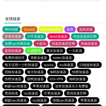
友情链接
网站地图
QuickQ
旋风加速度器
旋风
旋风加速
坚果加速器
小牛加速器
tiktok加速器
狗急加速器官网
免费vqn外网加速
小蓝鸟
优途加速器官网
风驰加速器
旋风加速器
八戒看书
极光加速器
一元机场
免费跨墙软件
黑豹加速器
twitter加速器
每天试用一小时加速器
quickq
ins加速器
闪电猫加速器
西柚加速器
银河加速器
海鸥加速器
快橙加速器
快橙加速器
快鸭加速器
IOS-VPN
海鸥加速器
蚂蚁npv加速器
苹果加速器
油管加速器永久免费版
黑洞加速
ios加速器
芒果加速器
黑洞加速官网
蚂蚁npv加速器
ins加速器
快喵vpv加速器
苹果加速器