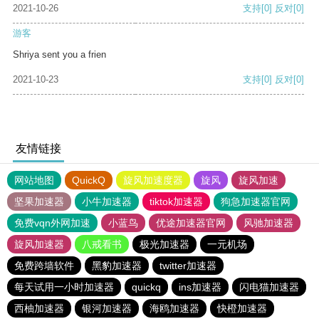
2021-10-26
支持
[0]
反对
[0]
游客
Shriya sent you a frien
2021-10-23
支持
[0]
反对
[0]
友情链接
网站地图
QuickQ
旋风加速度器
旋风
旋风加速
坚果加速器
小牛加速器
tiktok加速器
狗急加速器官网
免费vqn外网加速
小蓝鸟
优途加速器官网
风驰加速器
旋风加速器
八戒看书
极光加速器
一元机场
免费跨墙软件
黑豹加速器
twitter加速器
每天试用一小时加速器
quickq
ins加速器
闪电猫加速器
西柚加速器
银河加速器
海鸥加速器
快橙加速器