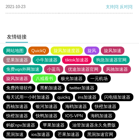
2021-10-23
支持
[0]
反对
[0]
友情链接
网站地图
QuickQ
旋风加速度器
旋风
旋风加速
坚果加速器
小牛加速器
tiktok加速器
狗急加速器官网
免费vqn外网加速
小蓝鸟
优途加速器官网
风驰加速器
旋风加速器
八戒看书
极光加速器
一元机场
免费跨墙软件
黑豹加速器
twitter加速器
每天试用一小时加速器
quickq
ins加速器
闪电猫加速器
西柚加速器
银河加速器
海鸥加速器
快橙加速器
快橙加速器
快鸭加速器
IOS-VPN
海鸥加速器
蚂蚁npv加速器
苹果加速器
油管加速器永久免费版
黑洞加速
ios加速器
芒果加速器
黑洞加速官网